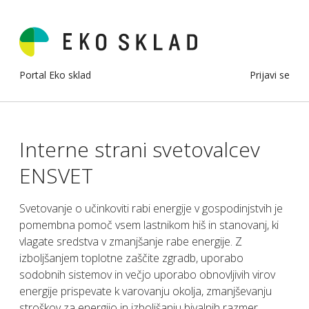
Portal Eko sklad
Prijavi se
Interne strani svetovalcev
ENSVET
Svetovanje o učinkoviti rabi energije v gospodinjstvih je
pomembna pomoč vsem lastnikom hiš in stanovanj, ki
vlagate sredstva v zmanjšanje rabe energije. Z
izboljšanjem toplotne zaščite zgradb, uporabo
sodobnih sistemov in večjo uporabo obnovljivih virov
energije prispevate k varovanju okolja, zmanjševanju
stroškov za energijo in izboljšanju bivalnih razmer.